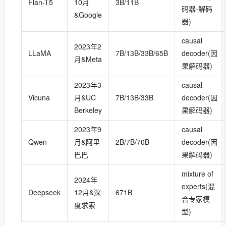
Flan-T5
10月
3B/11B
码器-解码
&Google
器)
causal
2023年2
LLaMA
7B/13B/33B/65B
decoder(因
月&Meta
果解码器)
2023年3
causal
Vicuna
月&UC
7B/13B/33B
decoder(因
Berkeley
果解码器)
2023年9
causal
Qwen
月&阿里
2B/7B/70B
decoder(因
巴巴
果解码器)
mixture of
2024年
experts(混
Deepseek
12月&深
671B
合专家模
度求索
型)