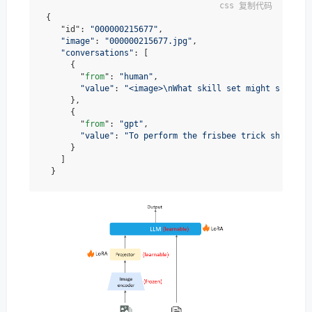
复制代码
 {

    "id": 
"000000215677"
,

"image"
: 
"000000215677.jpg"
,

"conversations"
: [

      {

        "
from
": 
"human"
,

"value"
: 
"<image>\nWhat skill set might someone
      },

      {

        "
from
": 
"gpt"
,

"value"
: 
"To perform the frisbee trick shown in
      }

    ]
