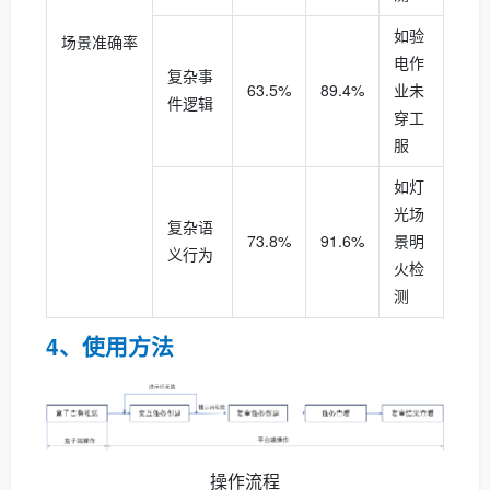
如验
场景准确率
电作
复杂事
63.5%
89.4%
业未
件逻辑
穿工
服
如灯
光场
复杂语
73.8%
91.6%
景明
义行为
火检
测
4、使用方法
操作流程