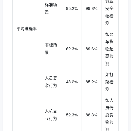
佩戴
标准场
95.2%
99.8%
安全
景
帽检
测
平均准确率
如叉
车货
非标场
62.3%
89.6%
物超
景
高检
测
如打
人员复
43.2%
85.2%
架检
杂行为
测
如人
员倚
人机交
52.3%
88.3%
靠货
互行为
物检
测