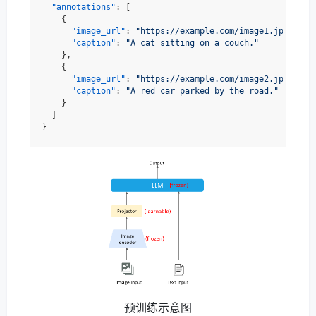
"annotations"
:
[
{
"image_url"
:
"https://example.com/image1.jpg"
,
"caption"
:
"A cat sitting on a couch."
}
,
{
"image_url"
:
"https://example.com/image2.jpg"
,
"caption"
:
"A red car parked by the road."
}
]
}
预训练示意图